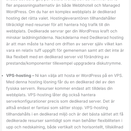
fler anpassningsalternativ än både Webbhotell och Managed
WordPress. Om du har en komplex webbplats är dedikerad
hosting det rätta valet. Hostingleverantören tillhandahåller
tillräckligt med resurser för att hantera hög trafik till din
webbplats. Dedikerade servrar ger din WordPress kraft och
minskar laddningstiderna. Nackdelarna med Dedikerad hosting
är att man måste ta hand om driften av server själv vilket kan
vara en relativ tuff uppgift för gemeneman samt att det inte är
lika flexibelt med en dedikerad server vid förändring av
prestanda/komponenter tillexempel uppgradera diskutrymme.
VPS-hosting
–
Ni kan välja att hosta er WordPress på en VPS.
Med denna hosting lösning får du en dedikerad del av den
fysiska servern. Resurser kommer endast att tilldelas din
webbplats. VPS-hosting låter dig också hantera
serverkonfigurationer precis som dedikerad server. Det är
alltså endast er fantasi som sätter stopp. VPS-hosting
tillhandahålls i en dedikerad miljö och är det bästa sättet att få
dedikerade resurser samtidigt som man behåller flexibiliteten i
upp och nedskalning, både vertikalt och horisontellt, tillskillnad