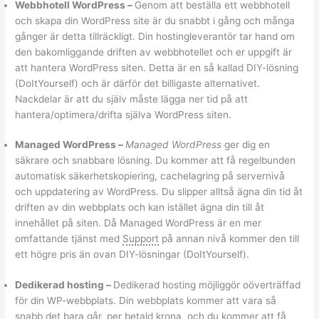
Webbhotell WordPress
–
Genom att beställa ett webbhotell
och skapa din WordPress site är du snabbt i gång och många
gånger är detta tillräckligt. Din hostingleverantör tar hand om
den bakomliggande driften av webbhotellet och er uppgift är
att hantera WordPress siten. Detta är en så kallad DIY-lösning
(DoItYourself) och är därför det billigaste alternativet.
Nackdelar är att du själv måste lägga ner tid på att
hantera/optimera/drifta själva WordPress siten.
Managed WordPress
–
Managed WordPress
ger dig en
säkrare och snabbare lösning. Du kommer att få regelbunden
automatisk säkerhetskopiering, cachelagring på servernivå
och uppdatering av WordPress. Du slipper alltså ägna din tid åt
driften av din webbplats och kan istället ägna din till åt
innehållet på siten. Då Managed WordPress är en mer
omfattande tjänst med
Support
på annan nivå kommer den till
ett högre pris än ovan DIY-lösningar (DoItYourself).
Dedikerad hosting
–
Dedikerad hosting möjliggör oöverträffad
för din WP-webbplats. Din webbplats kommer att vara så
snabb det bara går, per betald krona, och du kommer att få